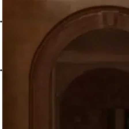
Inhouse Schneiderei
SALE
Groom Sale
Eheringe
Stile
Alle Eheringe
Termine
Termin buchen
BENEFITS
Inhouse-Rabatte
Shops
Standorte
Hochzeitskleider Berlin
Hochzeitskleider Bremen
Hochzeitskleider Frankfurt
Hochzeitskleider Köln
Hochzeitskleider München
Hochzeitskleider Nürnberg
Bräutigam-Mode Neu-Isenburg