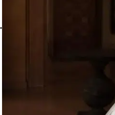
PARTNER-SHOPS
bridalicious Wiesbaden
KONTAKT
Kontakt
Wir
About us
Bewertungen
Blog
Hochzeitshaus
hochzeitsrausch Erfolgs-Story
Jobs
Öffnungszeiten
Suche
nach: