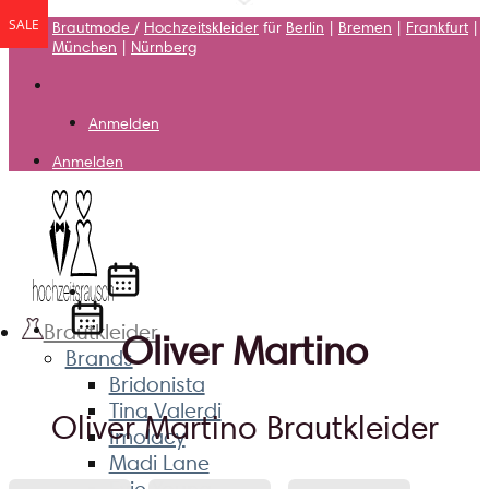
SALE
SALE
SALE
SALE
SALE
SALE
SALE
SALE
SALE
SALE
SALE
SALE
SALE
SALE
SALE
Zum
Brautmode
/
Hochzeitskleider
für
Berlin
|
Bremen
|
Frankfurt
|
Inhalt
München
|
Nürnberg
springen
Anmelden
Anmelden
Brautkleider
Oliver Martino
Brands
Bridonista
Tina Valerdi
Oliver Martino Brautkleider
Imolacy
Madi Lane
Evie Young