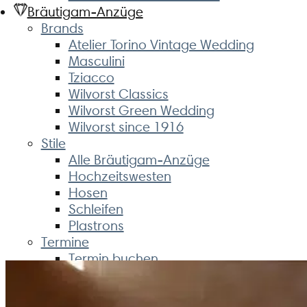
Bräutigam-Anzüge
Brands
Atelier Torino Vintage Wedding
Masculini
Tziacco
Wilvorst Classics
Wilvorst Green Wedding
Wilvorst since 1916
Stile
Alle Bräutigam-Anzüge
Hochzeitswesten
Hosen
Schleifen
Plastrons
Termine
Termin buchen
BENEFITS
Inhouse-Rabatte