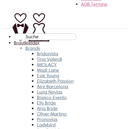
AGB Termine
Suche
nach:
Brautkleider
Brands
Bridonista
Tina Valerdi
IMOLACY
Madi Lane
Evie Young
Elizabeth Passion
Aire Barcelona
Luna Novias
Bianco Evento
Elly Bride
Aria Bride
Oliver Martino
Pronovias
Ladybird