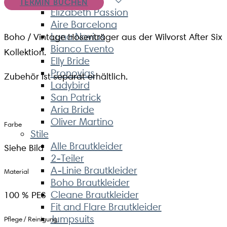
TERMIN BUCHEN
Elizabeth Passion
Aire Barcelona
Luna Novias
Boho / Vintage Hosenträger aus der Wilvorst After Six
Bianco Evento
Kollektion.
Elly Bride
Pronovias
Zubehör ist separat erhältlich.
Ladybird
San Patrick
Aria Bride
Oliver Martino
Farbe
Stile
Alle Brautkleider
Siehe Bild
2-Teiler
A-Linie Brautkleider
Material
Boho Brautkleider
Cleane Brautkleider
100 % PES
Fit and Flare Brautkleider
Jumpsuits
Pflege / Reinigung