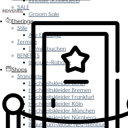
Inhouse Schneiderei
SALE
INDIVIDUELL
Groom Sale
Eheringe
Stile
Alle Eheringe
Termine
Termin buchen
BENEFITS
Inhouse-Rabatte
Shops
Standorte
Hochzeitskleider Berlin
Hochzeitskleider Bremen
Hochzeitskleider Frankfurt
Hochzeitskleider Köln
Hochzeitskleider München
Hochzeitskleider Nürnberg
Bräutigam-Mode Neu-Isenburg