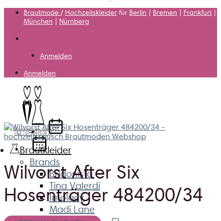
Zum
Brautmode
/
Hochzeitskleider
für
Berlin
|
Bremen
|
Frankfurt
|
Inhalt
München
|
Nürnberg
springen
Anmelden
Anmelden
Brautkleider
Brands
Wilvorst After Six
Bridonista
Tina Valerdi
Hosenträger 484200/34
Imolacy
Madi Lane
Evie Young