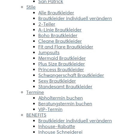
San Patrick
Stile
Alle Brautkleider
Brautkleider individuell verändern
2-Teiler
A-Linie Brautkleider
Boho Brautkleider
Cleane Brautkleider
Fit and Flare Brautkleider
Jumpsuits
Mermaid Brautkleider
Plus Size Brautkleider
Princess Brautkleider
Schwangerschaft Brautkleider
Sexy Brautkleider
Standesamt Brautkleider
Termine
Abholtermin buchen
Beratungstermin buchen
VIP-Termin
BENEFITS
Brautkleider individuell verändern
Inhouse-Rabatte
Inhouse Schneiderei