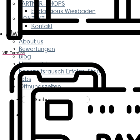
PARTNER-SHOPS
bridalicious Wiesbaden
KONTAKT
Kontakt
Wir
About us
Bewertungen
VIP-Termine
Blog
Hochzeitshaus
hochzeitsrausch Erfolgs-Story
Jobs
Öffnungszeiten
Suche
nach: