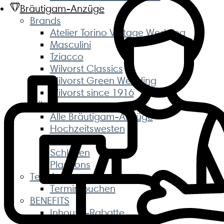
Bräutigam-Anzüge
Brands
Atelier Torino Vintage Wedding
Masculini
Tziacco
Wilvorst Classics
Wilvorst Green Wedding
Wilvorst since 1916
Stile
Alle Bräutigam-Anzüge
Hochzeitswesten
Hosen
Schleifen
Plastrons
Termine
Termin buchen
BENEFITS
Inhouse-Rabatte