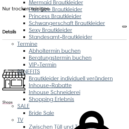
Mermaid Brautkleider
Nur trocken reinigen
Plus Size Brautkleider
Princess Brautkleider
Schwangerschaft Brautkleider
Sexy Brautkleider
Details
Standesamt-Brautkleider
Termine
Abholtermin buchen
Beratungstermin buchen
VIP-Termin
BENEFITS
Brautkleider individuell verändern
Inhouse-Rabatte
Inhouse Schneiderei
Shopping Erlebnis
Shops
SALE
Bride Sale
TV
Zwischen Tüll und Tränen