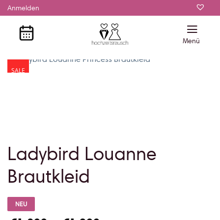
Zum
Anmelden
Inhalt
springen
SALE
Ladybird Louanne
Brautkleid
NEU