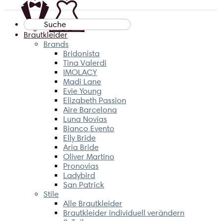
Suche
nach:
Brautkleider
Brands
Bridonista
Tina Valerdi
IMOLACY
Madi Lane
Evie Young
Elizabeth Passion
Aire Barcelona
Luna Novias
Bianco Evento
Elly Bride
Aria Bride
Oliver Martino
Pronovias
Ladybird
San Patrick
Stile
Alle Brautkleider
Brautkleider individuell verändern