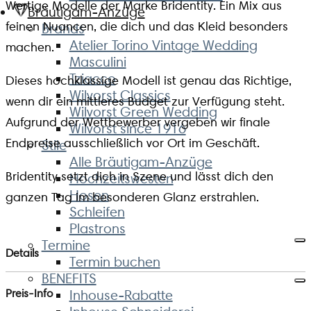
Wertige Modelle der Marke Bridentity. Ein Mix aus
Bräutigam-Anzüge
feinen Nuancen, die dich und das Kleid besonders
Brands
Atelier Torino Vintage Wedding
machen.
Masculini
Tziacco
Dieses hochklassige Modell ist genau das Richtige,
Wilvorst Classics
wenn dir ein mittleres Budget zur Verfügung steht.
Wilvorst Green Wedding
Aufgrund der Wettbewerber vergeben wir finale
Wilvorst since 1916
Endpreise ausschließlich vor Ort im Geschäft.
Stile
Alle Bräutigam-Anzüge
Bridentity setzt dich in Szene und lässt dich den
Hochzeitswesten
Hosen
ganzen Tag im besonderen Glanz erstrahlen.
Schleifen
Plastrons
Termine
Details
Termin buchen
BENEFITS
Preis-Info
Inhouse-Rabatte