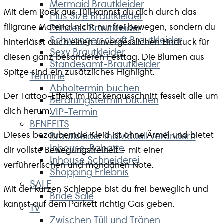
Mermaid Brautkleider
Mit dem Rock aus Tüll kannst du dich durch das
Plus Size Brautkleider
filigrane Material nicht nur frei bewegen, sondern du
Princess Brautkleider
Schwangerschaft Brautkleider
hinterlässt auch einen unvergesslichen Eindruck für
Sexy Brautkleider
diesen ganz besonderen Festtag. Die Blumen aus
Standesamt-Brautkleider
Spitze sind ein zusätzliches Highlight.
Termine
Abholtermin buchen
Der Tattoo-Effekt im Rückenausschnitt fesselt alle um
Beratungstermin buchen
dich herum.
VIP-Termin
BENEFITS
Dieses bezaubernde Kleid ist ohne Ärmel und bietet
Brautkleider individuell verändern
Inhouse-Rabatte
dir vollste Bewegungsfreiheit – mit einer
Inhouse Schneiderei
verführerischen und mondänen Note.
Shopping Erlebnis
SALE
Mit der kurzen Schleppe bist du frei beweglich und
Bride Sale
kannst auf dem Parkett richtig Gas geben.
TV
Zwischen Tüll und Tränen