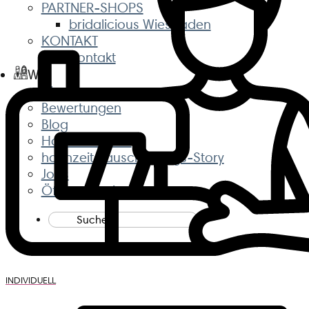
PARTNER-SHOPS
bridalicious Wiesbaden
KONTAKT
Kontakt
Wir
About us
Bewertungen
Blog
Hochzeitshaus
hochzeitsrausch Erfolgs-Story
Jobs
Öffnungszeiten
Suche
nach:
INDIVIDUELL