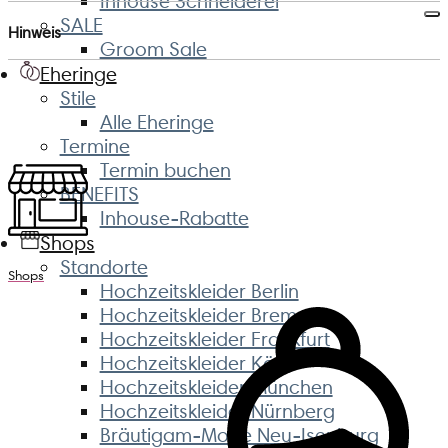
Inhouse Schneiderei
SALE
Hinweis
Groom Sale
Eheringe
Stile
Alle Eheringe
Termine
Termin buchen
BENEFITS
Inhouse-Rabatte
Shops
Standorte
Shops
Hochzeitskleider Berlin
Hochzeitskleider Bremen
Hochzeitskleider Frankfurt
Hochzeitskleider Köln
Hochzeitskleider München
Hochzeitskleider Nürnberg
Bräutigam-Mode Neu-Isenburg