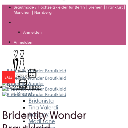
Zum
Brautmode
/
Hochzeitskleider
für
Berlin
|
Bremen
|
Frankfurt
|
Inhalt
München
|
Nürnberg
springen
Anmelden
Anmelden
SALE
Brautkleider
Brands
Bridonista
Tina Valerdi
Bridentity Wonder
Imolacy
Madi Lane
Brautkleid
Evie Young