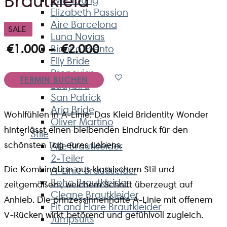
Elizabeth Passion
Aire Barcelona
SALE
Luna Novias
€
1.000
–
€
2.000
Bianco Evento
Elly Bride
Pronovias
TERMIN BUCHEN
Ladybird
San Patrick
Aria Bride
Wohlfühlen in A-Linie: Das Kleid Bridentity Wonder
Oliver Martino
hinterlässt einen bleibenden Eindruck für den
Stile
schönsten Tag eures Lebens.
Alle Brautkleider
2-Teiler
Die Kombination aus klassischem Stil und
A-Linie Brautkleider
Boho Brautkleider
zeitgemäßem, weichem Schnitt überzeugt auf
Cleane Brautkleider
Anhieb. Die prinzessinnenhafte A-Linie mit offenem
Fit and Flare Brautkleider
V-Rücken wirkt betörend und gefühlvoll zugleich.
Jumpsuits