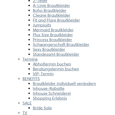
2-Teiler
A-Linie Brautkleider
Boho Brautkleider
Cleane Brautkleider
Fit and Flare Brautkleider
Jumpsuits
Mermaid Brautkleider
Plus Size Brautkleider
Princess Brautkleider
Schwangerschaft Brautkleider
Sexy Brautkleider
Standesamt Brautkleider
Termine
Abholtermin buchen
Beratungstermin buchen
VIP-Termin
BENEFITS
Brautkleider individuell verändern
Inhouse-Rabatte
Inhouse Schneiderei
Shopping Erlebnis
SALE
Bride Sale
TV